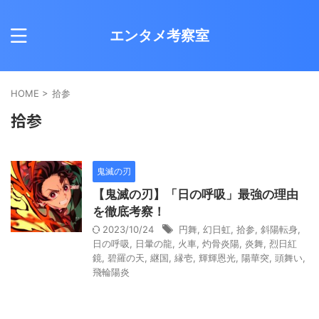
エンタメ考察室
HOME
>
拾参
拾参
鬼滅の刃
【鬼滅の刃】「日の呼吸」最強の理由
を徹底考察！
2023/10/24
円舞
,
幻日虹
,
拾参
,
斜陽転身
,
日の呼吸
,
日暈の龍
,
火車
,
灼骨炎陽
,
炎舞
,
烈日紅
鏡
,
碧羅の天
,
継国
,
縁壱
,
輝輝恩光
,
陽華突
,
頭舞い
,
飛輪陽炎