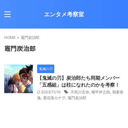
エンタメ考察室
HOME
>
竈門炭治郎
竈門炭治郎
鬼滅の刃
【鬼滅の刃】炭治郎たち同期メンバー
「五感組」は柱になれたのかを考察！
2023/11/10
不死川玄弥
,
嘴平伊之助
,
我妻善
逸
,
栗花落カナヲ
,
竈門炭治郎