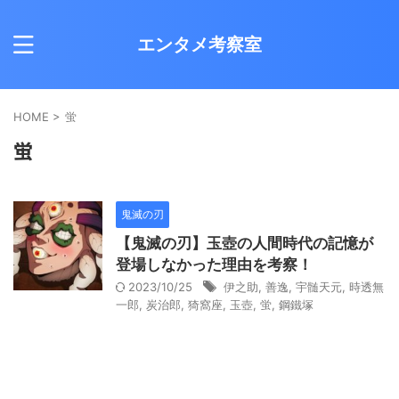
エンタメ考察室
HOME
>
蛍
蛍
鬼滅の刃
【鬼滅の刃】玉壺の人間時代の記憶が
登場しなかった理由を考察！
2023/10/25
伊之助
,
善逸
,
宇髄天元
,
時透無
一郎
,
炭治郎
,
猗窩座
,
玉壺
,
蛍
,
鋼鐵塚