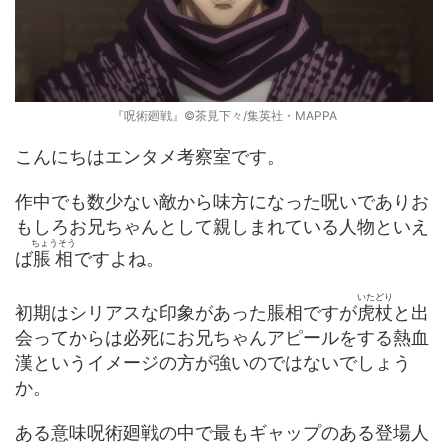
『呪術廻戦』©茶見下々/集英社・MAPPA
こんにちはエンタメ考察室です。
作中でも数少ない敵から味方になった呪いでありお
もしろお兄ちゃんとして親しまれている人物といえ
ちょうそう
ば
脹相
ですよね。
いたどり
初期はシリアスな印象があった脹相ですが
虎杖
と出
会ってからは必死にお兄ちゃんアピールをする熱血
漢というイメージの方が強いのではないでしょう
か。
ある意味呪術廻戦の中で最もギャップのある登場人