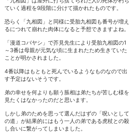
「九相図」は屋外に打ち捨てられた人の死体が朽ち
ていく過程を9段階に分けて描かれたものです。
恐らく「九相図」と同様に受胎九相図も番号が増え
るにつれて崩れた肉体になると予想できますよね。
「漫道コバヤシ」で芥見先生により受胎九相図の1
～3番は母親が元気な頃に生まれたため生きていた
ことが明かされました。
4番以降はもともと死んでいるようなものなので出
す予定はないそうです。
弟の幸せを何よりも願う脹相は弟たちが苦しむ様を
見たくはなかったのだと思います。
しかし弟のためを思って選んだはずの「呪いとして
の道」が結果的にはもう一人の弟である虎杖との殺
し合いに繋がってしまいました。