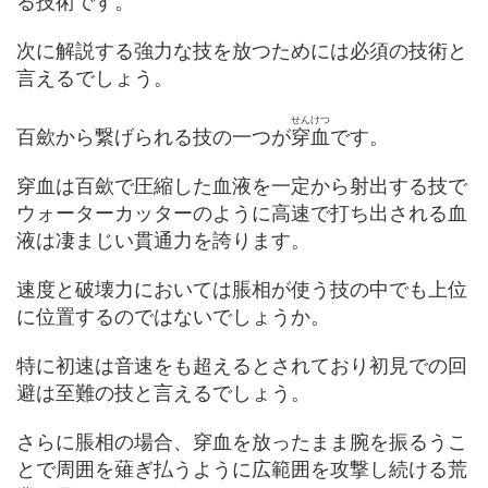
る技術です。
次に解説する強力な技を放つためには必須の技術と
言えるでしょう。
せんけつ
百歛から繋げられる技の一つが
穿血
です。
穿血は百歛で圧縮した血液を一定から射出する技で
ウォーターカッターのように高速で打ち出される血
液は凄まじい貫通力を誇ります。
速度と破壊力においては脹相が使う技の中でも上位
に位置するのではないでしょうか。
特に初速は音速をも超えるとされており初見での回
避は至難の技と言えるでしょう。
さらに脹相の場合、穿血を放ったまま腕を振るうこ
とで周囲を薙ぎ払うように広範囲を攻撃し続ける荒