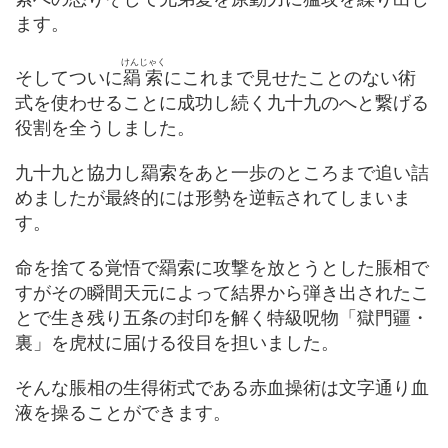
ます。
けんじゃく
そしてついに
羂索
にこれまで見せたことのない術
式を使わせることに成功し続く九十九のへと繋げる
役割を全うしました。
九十九と協力し羂索をあと一歩のところまで追い詰
めましたが最終的には形勢を逆転されてしまいま
す。
命を捨てる覚悟で羂索に攻撃を放とうとした脹相で
すがその瞬間天元によって結界から弾き出されたこ
とで生き残り五条の封印を解く特級呪物「獄門疆・
裏」を虎杖に届ける役目を担いました。
そんな脹相の生得術式である赤血操術は文字通り血
液を操ることができます。