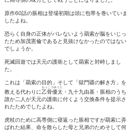
原作60話の脹相は登場初期は頭に包帯を巻いていま
したよね。
恐らく自身の正体がバレないよう羂索が脳をいじっ
たため加茂憲倫であると見抜けなかったのではない
でしょうか。
死滅回遊では天元の護衛として羂索と対峙しまし
た。
これは「羂索の目的」そして「獄門疆の解き方」を
おっこつゆうた
教える代わりに
乙骨優太
・九十九由基・脹相のうち
誰か二人が天元の護衛に付くよう交換条件を提示さ
れたためでしたよね。
虎杖のために高専側に寝返った脹相ですが羂索に弄
ばれた結果、命を散らした母と兄弟のためそして何