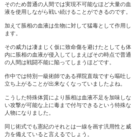
そのため普通の人間では実現不可能なほど大量の血
液を使用しながら戦い続けることができるのです。
加えて脹相の血液は生物に対して猛毒として作用し
ます。
その威力は凄まじく仮に致命傷を避けたとしても体
内に脹相の血液が侵入してしまえばその時点で普通
の人間は戦闘不能に陥ってしまうほどです。
作中では特別一級術師である禪院直哉ですら嘔吐し
立ち上がることが出来なくなっていましたよね。
こうした特殊体質により脹相は血液不足を加味しな
い攻撃が可能な上に毒まで付与できるという特殊な
人物になりました。
同じ術式でも憲紀のそれとは一線を画す汎用性と威
力を備えていると言えるでしょう。