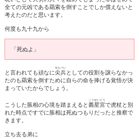
全ての元凶である羂索を倒すことでしか償えないと
考えたのだと思います。
何度も九十九から
「死ぬよ」
せんぺい
と言われても頑なに
尖兵
としての役割を譲らなかっ
たのも羂索を倒すために自らの命を捧げる覚悟が決
まっていたからでしょう。
こうせいぐう
こうした脹相の心境を踏まえると
薨星宮
で虎杖と別
れた時点ですでに脹相は死ぬつもりだったと推察で
きます。
立ち去る弟に