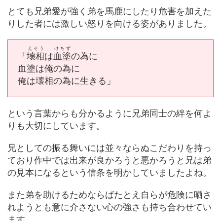
とても兄弟愛が強く弟を馬鹿にしたり危害を加えた
りした者には激しい怒りを向ける姿がありました。
えそう
けちず
「
壊相
は
血塗
の為に
血塗は俺の為に
俺は壊相の為に生きる」
という言葉からも分かるように兄弟同士の絆を何よ
りも大切にしています。
兄としての振る舞いには並々ならぬこだわりを持っ
ており作中では出来が良かろうと悪かろうと兄は弟
の見本になるという信条を明かしていましたよね。
また弟を助けるためならばたとえ自らが危険に晒さ
れようとも意に介さない心の強さも持ち合わせてい
ます。