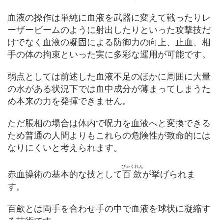
血液の操作は単純に血液を武器に変えて戦ったりレ
ーザービームのように射出したりといった攻撃技だ
けでなく血液の凝固による防御力の向上、止血、相
手の体の拘束といった実に多彩な運用が可能です。
弱点としては前述した血液不足のほかに周囲に大量
の水がある状況下では血中成分が薄まってしまうた
め本来の力を発揮できません。
ただ脹相の場合は体内で呪力を血液へと変換できる
ため普通の人間よりもこれらの危険性が致命的には
なりにくいと考えられます。
びゃくれん
赤血操術の基本的な技として
百歛
が挙げられま
す。
百歛とは両手を合わせ手の中で血液を球状に凝縮す