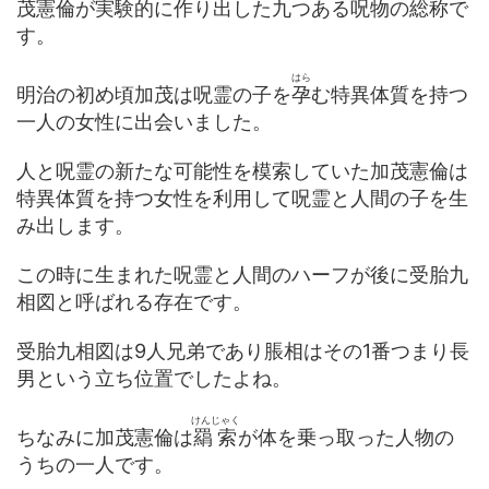
茂憲倫が実験的に作り出した九つある呪物の総称で
す。
はら
明治の初め頃加茂は呪霊の子を
孕
む特異体質を持つ
一人の女性に出会いました。
人と呪霊の新たな可能性を模索していた加茂憲倫は
特異体質を持つ女性を利用して呪霊と人間の子を生
み出します。
この時に生まれた呪霊と人間のハーフが後に受胎九
相図と呼ばれる存在です。
受胎九相図は9人兄弟であり脹相はその1番つまり長
男という立ち位置でしたよね。
けんじゃく
ちなみに加茂憲倫は
羂索
が体を乗っ取った人物の
うちの一人です。