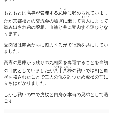
きこ
もともとは高専が管理する
忌庫
に収められていまし
まひと
たが京都校との交流会の騒ぎに乗じて
真人
によって
盗み出され弟の壊相、血塗と共に受肉する運びとな
ります。
受肉後は羂索たちに協力する形で行動を共にしてい
ました。
高専の忌庫から残りの九相図を奪還することを当初
やそはちばし
の目的としていましたが
八十八橋
の戦いで壊相と血
塗を殺されたことで二人の仇を討つため虎杖の前に
立ちはだかりました。
しかし戦いの中で虎杖と自身が本当の兄弟として過
ごす