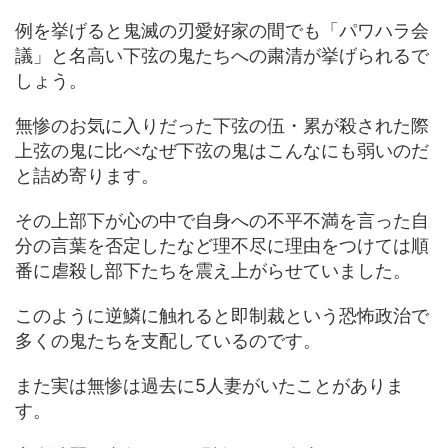
例を挙げると鬼滅の刃愛好家の間でも「パワハラ会
議」と名高い下弦の鬼たちへの粛清が挙げられるで
しょう。
無惨のお気に入りだった下弦の伍・累が殺された際
上弦の鬼に比べなぜ下弦の鬼はこんなにも弱いのだ
と詰め寄ります。
その上部下が心の中で自身への不平不満を言った自
分の言葉を否定したなど理不尽に理由をつけては順
番に虐殺し部下たちを震え上がらせていました。
このように逆鱗に触れると即制裁という恐怖政治で
多くの鬼たちを支配しているのです。
また実は無惨は過去に5人妻がいたことがありま
す。