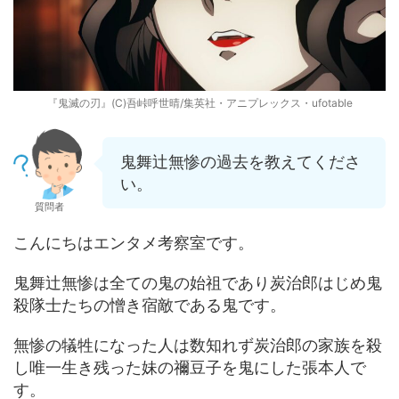
『鬼滅の刃』(C)吾峠呼世晴/集英社・アニプレックス・ufotable
鬼舞辻無惨の過去を教えてくださ
い。
質問者
こんにちはエンタメ考察室です。
鬼舞辻無惨は全ての鬼の始祖であり炭治郎はじめ鬼
殺隊士たちの憎き宿敵である鬼です。
無惨の犠牲になった人は数知れず炭治郎の家族を殺
し唯一生き残った妹の禰豆子を鬼にした張本人で
す。