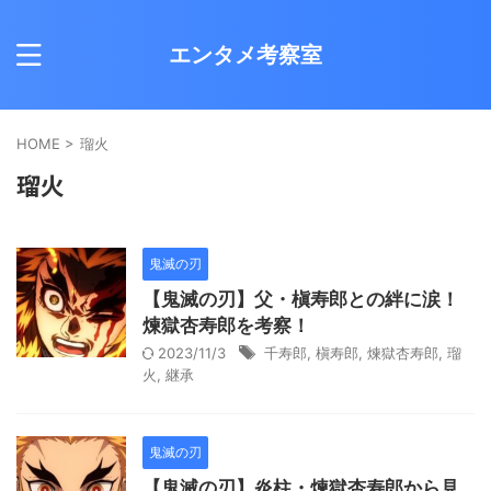
エンタメ考察室
HOME
>
瑠火
瑠火
鬼滅の刃
【鬼滅の刃】父・槇寿郎との絆に涙！
煉獄杏寿郎を考察！
2023/11/3
千寿郎
,
槇寿郎
,
煉獄杏寿郎
,
瑠
火
,
継承
鬼滅の刃
【鬼滅の刃】炎柱・煉獄杏寿郎から見