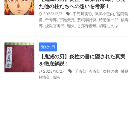
た他の柱たちへの想いを考察！
2023/12/3
不死川実弥
,
伊黒小芭内
,
冨岡義
勇
,
千寿郎
,
宇髄天元
,
悲鳴嶼行冥
,
時透無一郎
,
槇寿
郎
,
煉獄杏寿郎
,
瑠火
,
甘露寺蜜璃
,
胡蝶しのぶ
鬼滅の刃
【鬼滅の刃】炎柱の書に隠された真実
を徹底解説！
2023/10/27
千寿郎
,
杏寿郎
,
炎柱の書
,
煉獄
槇寿郎
,
瑠火