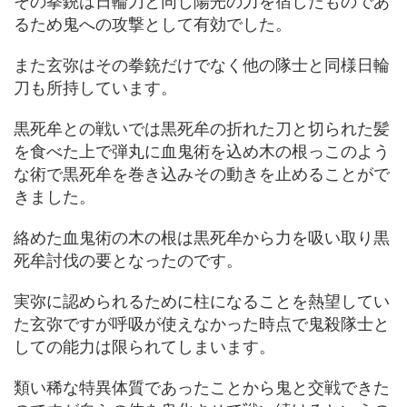
その拳銃は日輪刀と同じ陽光の力を宿したものであ
るため鬼への攻撃として有効でした。
また玄弥はその拳銃だけでなく他の隊士と同様日輪
刀も所持しています。
黒死牟との戦いでは黒死牟の折れた刀と切られた髪
を食べた上で弾丸に血鬼術を込め木の根っこのよう
な術で黒死牟を巻き込みその動きを止めることがで
きました。
絡めた血鬼術の木の根は黒死牟から力を吸い取り黒
死牟討伐の要となったのです。
実弥に認められるために柱になることを熱望してい
た玄弥ですが呼吸が使えなかった時点で鬼殺隊士と
しての能力は限られてしまいます。
類い稀な特異体質であったことから鬼と交戦できた