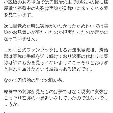
小説版のある場面では刀鍛冶の里での戦いの後に蝶
屋敷で療養中の玄弥は実弥が見舞いに来てくれる夢
を見ています。
次に目覚めた時に実弥がいなかったため作中では実
弥のお見舞いが夢だったのか現実だったのか定かに
なっていません。
しかし公式ファンブックによると無限城戦後、炭治
郎は実弥に手紙を送り続けており返事の代わりに実
弥は誰にも姿を見られないようにこっそりとおはぎ
と抹茶を届けたという逸話もあるほどです。
なので刀鍛冶の里での戦い後、
療養中の玄弥が見たものは夢ではなく現実に実弥は
こっそり玄弥のお見舞いをしていたのではないでし
ょうか。