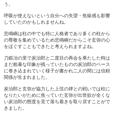
う。
呼吸が使えないという自分への失望・焦燥感も影響
していたのかもしれませんね。
悲鳴嶼は柱の中でも特に人格者であり多くの柱から
の尊敬を集めているため悲鳴嶼だからこそ玄弥の心
をほぐすこともできたと考えられますよね。
刀鍛冶の里で炭治郎と二度目の再会を果たした時は
まだ粗暴な印象が残っていたものの炭治郎のペース
に巻き込まれていく様子が書かれ二人の間には信頼
関係が生まれました。
炭治郎と玄弥が協力した上弦の肆との戦いでは柱に
なりたいがために焦っていた玄弥が出世欲が全くな
い炭治郎の態度を見て落ち着きを取り戻すことがで
きました。