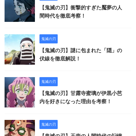
【鬼滅の刃】衝撃的すぎた魘夢の人
間時代を徹底考察！
鬼滅の刃
【鬼滅の刃】謎に包まれた「隠」の
伏線を徹底解説！
鬼滅の刃
【鬼滅の刃】甘露寺蜜璃が伊黒小芭
内を好きになった理由を考察！
鬼滅の刃