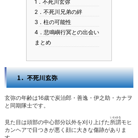
1．不死川玄弥
2．不死川兄弟の絆
3．柱の可能性
4．悲鳴嶼行冥との出会い
まとめ
1．不死川玄弥
玄弥の年齢は16歳で炭治郎・善逸・伊之助・カナヲ
と同期隊士です。
いわゆる
見た目は頭部の中心部分以外を刈り上げた
所謂
モヒ
カンヘアで目つきが悪く顔に大きな傷跡がありま
す。