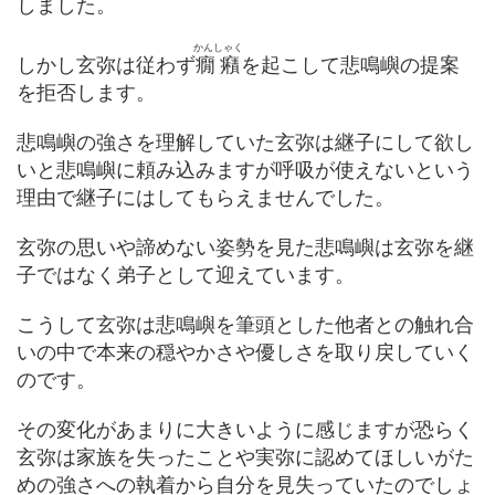
しました。
かんしゃく
しかし玄弥は従わず
癇癪
を起こして悲鳴嶼の提案
を拒否します。
悲鳴嶼の強さを理解していた玄弥は継子にして欲し
いと悲鳴嶼に頼み込みますが呼吸が使えないという
理由で継子にはしてもらえませんでした。
玄弥の思いや諦めない姿勢を見た悲鳴嶼は玄弥を継
子ではなく弟子として迎えています。
こうして玄弥は悲鳴嶼を筆頭とした他者との触れ合
いの中で本来の穏やかさや優しさを取り戻していく
のです。
その変化があまりに大きいように感じますが恐らく
玄弥は家族を失ったことや実弥に認めてほしいがた
めの強さへの執着から自分を見失っていたのでしょ