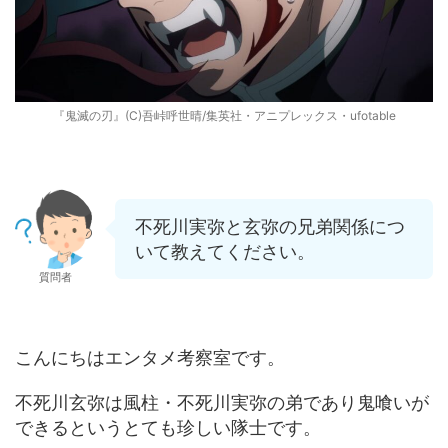
『鬼滅の刃』(C)吾峠呼世晴/集英社・アニプレックス・ufotable
不死川実弥と玄弥の兄弟関係につ
いて教えてください。
質問者
こんにちはエンタメ考察室です。
不死川玄弥は風柱・不死川実弥の弟であり鬼喰いが
できるというとても珍しい隊士です。