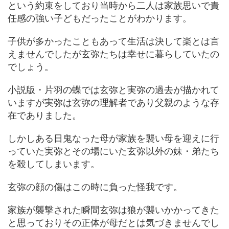
という約束をしており当時から二人は家族思いで責
任感の強い子どもだったことがわかります。
子供が多かったこともあって生活は決して楽とは言
えませんでしたが玄弥たちは幸せに暮らしていたの
でしょう。
小説版・片羽の蝶では玄弥と実弥の過去が描かれて
いますが実弥は玄弥の理解者であり父親のような存
在でありました。
しかしある日鬼なった母が家族を襲い母を迎えに行
っていた実弥とその場にいた玄弥以外の妹・弟たち
を殺してしまいます。
玄弥の顔の傷はこの時に負った怪我です。
家族が襲撃された瞬間玄弥は狼が襲いかかってきた
と思っておりその正体が母だとは気づきませんでし