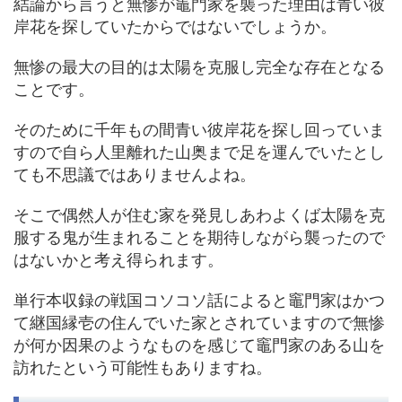
結論から言うと無惨が竈門家を襲った理由は青い彼
岸花を探していたからではないでしょうか。
無惨の最大の目的は太陽を克服し完全な存在となる
ことです。
そのために千年もの間青い彼岸花を探し回っていま
すので自ら人里離れた山奥まで足を運んでいたとし
ても不思議ではありませんよね。
そこで偶然人が住む家を発見しあわよくば太陽を克
服する鬼が生まれることを期待しながら襲ったので
はないかと考え得られます。
単行本収録の戦国コソコソ話によると竈門家はかつ
て継国縁壱の住んでいた家とされていますので無惨
が何か因果のようなものを感じて竈門家のある山を
訪れたという可能性もありますね。