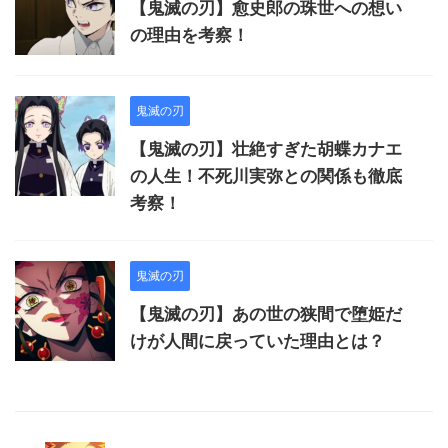
【鬼滅の刃】愈史郎の珠世への想い
の理由を考察！
鬼滅の刃
【鬼滅の刃】壮絶すぎた胡蝶カナエ
の人生！不死川実弥との関係も徹底
考察！
鬼滅の刃
【鬼滅の刃】あの世の狭間で堕姫だ
けが人間に戻っていた理由とは？