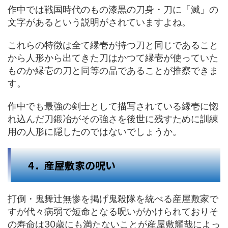
作中では戦国時代のもの漆黒の刀身・刀に「滅」の
文字があるという説明がされていますよね。
これらの特徴は全て縁壱が持つ刀と同じであること
から人形から出てきた刀はかつて縁壱が使っていた
ものか縁壱の刀と同等の品であることが推察できま
す。
作中でも最強の剣士として描写されている縁壱に惚
れ込んだ刀鍛冶がその強さを後世に残すために訓練
用の人形に隠したのではないでしょうか。
4．産屋敷家の呪い
打倒・鬼舞辻無惨を掲げ鬼殺隊を統べる産屋敷家で
すが代々病弱で短命となる呪いがかけられておりそ
の寿命は30歳にも満たないことが産屋敷耀哉によっ