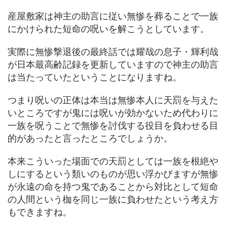
産屋敷家は神主の助言に従い無惨を葬ることで一族
にかけられた短命の呪いを解こうとしています。
実際に無惨撃退後の最終話では耀哉の息子・輝利哉
が日本最高齢記録を更新していますので神主の助言
は当たっていたということになりますね。
つまり呪いの正体は本当は無惨本人に天罰を与えた
いところですが鬼には呪いが効かないため代わりに
一族を呪うことで無惨を討伐する役目を負わせる目
的があったと言ったところでしょうか。
本来こういった場面での天罰としては一族を根絶や
しにするという類いのものが思い浮かびますが無惨
が永遠の命を持つ鬼であることから対比として短命
の人間という枷を同じ一族に負わせたという考え方
もできますね。