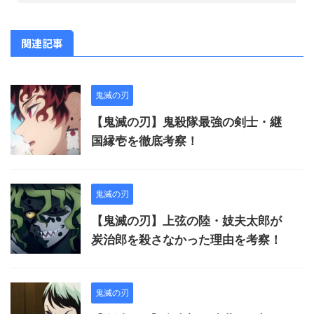
関連記事
鬼滅の刃
【鬼滅の刃】鬼殺隊最強の剣士・継
国縁壱を徹底考察！
鬼滅の刃
【鬼滅の刃】上弦の陸・妓夫太郎が
炭治郎を殺さなかった理由を考察！
鬼滅の刃