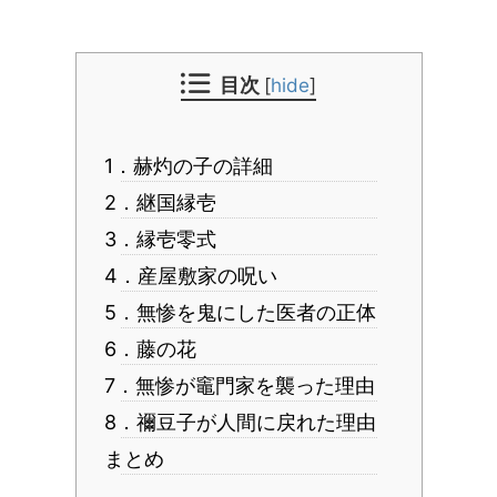
目次
[
hide
]
1．赫灼の子の詳細
2．継国縁壱
3．縁壱零式
4．産屋敷家の呪い
5．無惨を鬼にした医者の正体
6．藤の花
7．無惨が竈門家を襲った理由
8．禰豆子が人間に戻れた理由
まとめ