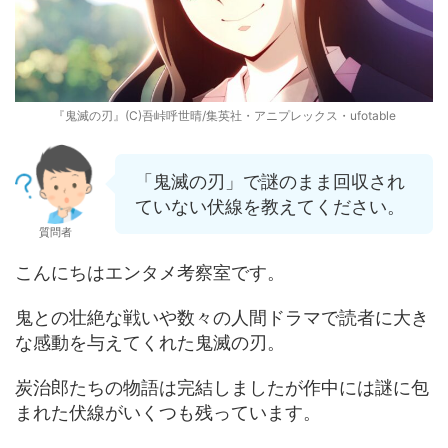
『鬼滅の刃』(C)吾峠呼世晴/集英社・アニプレックス・ufotable
「鬼滅の刃」で謎のまま回収され
ていない伏線を教えてください。
質問者
こんにちはエンタメ考察室です。
鬼との壮絶な戦いや数々の人間ドラマで読者に大き
な感動を与えてくれた鬼滅の刃。
炭治郎たちの物語は完結しましたが作中には謎に包
まれた伏線がいくつも残っています。