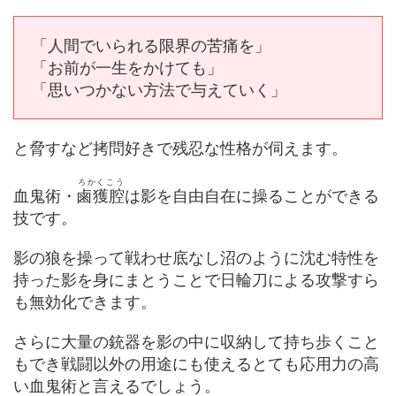
「人間でいられる限界の苦痛を」
「お前が一生をかけても」
「思いつかない方法で与えていく」
と脅すなど拷問好きで残忍な性格が伺えます。
ろかくこう
血鬼術・
鹵獲腔
は影を自由自在に操ることができる
技です。
影の狼を操って戦わせ底なし沼のように沈む特性を
持った影を身にまとうことで日輪刀による攻撃すら
も無効化できます。
さらに大量の銃器を影の中に収納して持ち歩くこと
もでき戦闘以外の用途にも使えるとても応用力の高
い血鬼術と言えるでしょう。