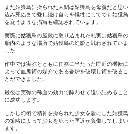
また姑獲鳥に操られた人間は姑獲鳥を母親だと思い
込み死ぬまで愛し続け自らを犠牲にしてでも姑獲鳥
を庇うような描写も確認されています。
実際に姑獲鳥の屋敷に取り込まれた札実は姑獲鳥の
胎内のような場所で姑獲鳥の幻影と戦わされていま
した。
作中では実弥とともに任務に当たった匡近の機転に
よって血鬼術の媒介である香炉を破壊し術を破るこ
とができました。
最後は実弥の稀血の効力で酔わせて追い詰めること
に成功します。
しかし幻術で精神を操られた少女を盾にした姑獲鳥
の策略によって少女を庇った匡近が負傷してしまい
ます。