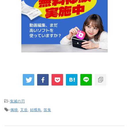
-
鬼滅の刃
-
佩狼
,
又造
,
姑獲鳥
,
笛鬼