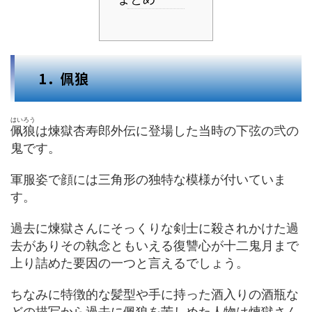
1．佩狼
はいろう
佩狼
は煉獄杏寿郎外伝に登場した当時の下弦の弐の
鬼です。
軍服姿で顔には三角形の独特な模様が付いていま
す。
過去に煉獄さんにそっくりな剣士に殺されかけた過
去がありその執念ともいえる復讐心が十二鬼月まで
上り詰めた要因の一つと言えるでしょう。
ちなみに特徴的な髪型や手に持った酒入りの酒瓶な
どの描写から過去に佩狼を苦しめた人物は煉獄さん