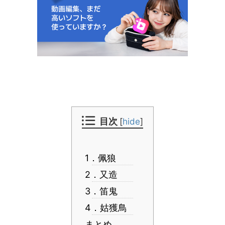
目次
[
hide
]
1．佩狼
2．又造
3．笛鬼
4．姑獲鳥
まとめ