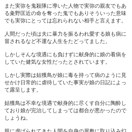
また実弥を鬼殺隊に導いた人物で実弥の親友でもあ
る粂野匡近の命を奪った鬼でもありそういった意味
でも実弥にとっては忘れられない相手と言えます。
人間だった頃は夫に暴力を振るわれ愛する娘も病に
冒されるなど不運な人生をたどってました。
しかしそんな境遇にも負けずに献身的に娘の看病を
していた健気な女性だったとされています。
しかし実際は姑獲鳥が娘に毒を持って病のように見
せかけ日常的に虐待していた事実が娘の日記によっ
て露呈します。
姑獲鳥は不幸な境遇で献身的に尽くす自分に陶酔し
ており娘が完治してしまっては都合が悪かったので
しょうね。
親に虐げられてきた人間を自身の屋敷に取り込み幻