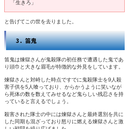
「生きろ」
と告げてこの世を去りました。
3．笛鬼
笛鬼は煉獄さんが鬼殺隊の初任務で遭遇した鬼であ
り頭巾と大きな眉毛が特徴的な外見をしています。
煉獄さんと対峙した時点ですでに鬼殺隊士を9人殺
害子供を5人喰っており、からかうように笑いなが
ら死体の数を数えてみせるなど鬼らしい残忍さを持
っていると言えるでしょう。
殺害された隊士の中には煉獄さんと最終選別を共に
した同期も混ざっており怒りに燃える煉獄さんと激
しい戦闘を繰り広げました。