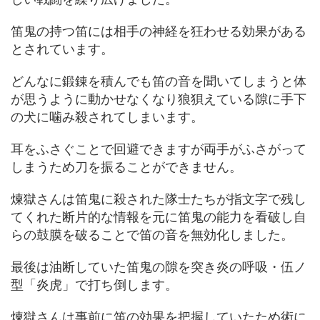
笛鬼の持つ笛には相手の神経を狂わせる効果がある
とされています。
どんなに鍛錬を積んでも笛の音を聞いてしまうと体
が思うように動かせなくなり狼狽えている隙に手下
の犬に噛み殺されてしまいます。
耳をふさぐことで回避できますが両手がふさがって
しまうため刀を振ることができません。
煉獄さんは笛鬼に殺された隊士たちが指文字で残し
てくれた断片的な情報を元に笛鬼の能力を看破し自
らの鼓膜を破ることで笛の音を無効化しました。
最後は油断していた笛鬼の隙を突き炎の呼吸・伍ノ
型「炎虎」で打ち倒します。
煉獄さんは事前に笛の効果を把握していたため術に