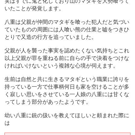
実はすでに鬼と化しており山のマタギを大勢喰って
いたことが発覚します。
八重は父親が仲間のマタギを喰った犯人だと気づい
ていたものの周囲には人喰い熊の仕業と嘘をつきひ
とりで又造の行方を追っていました。
父親が人を襲った事実を認めたくない気持ちとこれ
以上父親が罪を重ねる前に自らの手で決着をつけな
ければいけないという複雑な心境が伺えます。
生前は自然と共に生きるマタギという職業に誇りを
持っている一方で仕事柄何日も家を空けることが多
く寂しい思いをさせている一人娘の八重には甘くな
ってしまう部分があったようです。
幼い八重に銃の扱いを教えてほしいと頼まれた際に
は