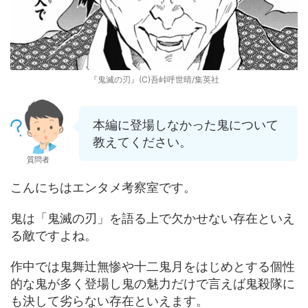
『鬼滅の刃』(C)吾峠呼世晴/集英社
本編に登場しなかった鬼について
教えてください。
質問者
こんにちはエンタメ考察室です。
鬼は「鬼滅の刃」を語る上で欠かせない存在といえ
る敵ですよね。
作中では鬼舞辻無惨や十二鬼月をはじめとする個性
的な鬼が多く登場し鬼の魅力だけで言えば鬼殺隊に
も決して劣らない存在といえます。