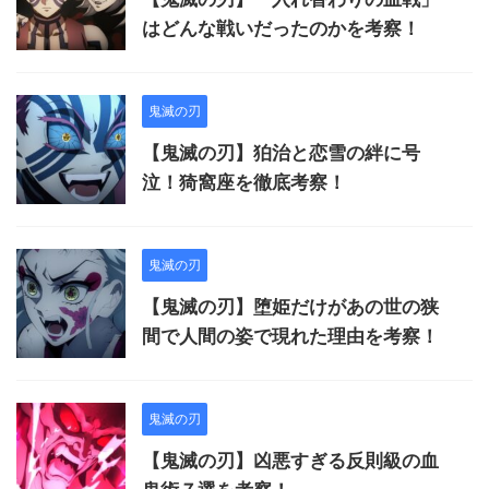
はどんな戦いだったのかを考察！
鬼滅の刃
【鬼滅の刃】狛治と恋雪の絆に号
泣！猗窩座を徹底考察！
鬼滅の刃
【鬼滅の刃】堕姫だけがあの世の狭
間で人間の姿で現れた理由を考察！
鬼滅の刃
【鬼滅の刃】凶悪すぎる反則級の血