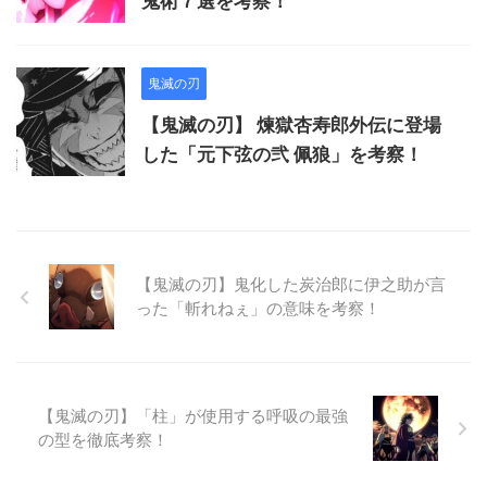
鬼術７選を考察！
鬼滅の刃
【鬼滅の刃】 煉獄杏寿郎外伝に登場
した「元下弦の弐 佩狼」を考察！
【鬼滅の刃】鬼化した炭治郎に伊之助が言
った「斬れねぇ」の意味を考察！
【鬼滅の刃】「柱」が使用する呼吸の最強
の型を徹底考察！