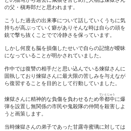
の父・槇寿郎だと思われます。
こうした過去の出来事について話していくうちに気
持ちが高ぶっていく癖がありそんな時は自らの頭を
銃で撃ち抜くことでで冷静さを保っています。
しかし何度も脳を損傷したせいで自らの記憶が曖昧
になっていることが明かされていました。
作中では復讐の相手だと思い込んでいる煉獄さんに
固執しており煉獄さんに最大限の苦しみを与えなが
ら復習することを目的として行動していました。
ていとじゅう
煉獄さんに精神的な負傷を負わせるため
帝都中
に爆
弾を設置し無関係の市民や鬼殺隊の仲間を殺害しよ
うと画策します。
当時煉獄さんの弟子であった甘露寺蜜璃に対しては