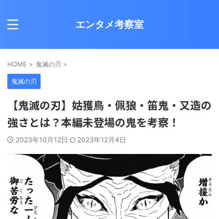
エンタメ考察室
HOME
>
鬼滅の刃
>
鬼滅の刃
【鬼滅の刃】姑獲鳥・佩狼・笛鬼・又造の
強さとは？本編未登場の鬼を考察！
2023年10月12日
2023年12月4日