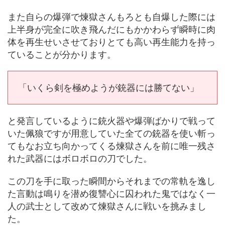
また自らの爆弾で煉獄さんもろとも自爆した際には
上半身が完全に吹き飛んだにもかかわらず瞬時に肉
体を再生せいさせておりとても高い再生能力を持っ
ていることが分かります。
「いくら剣を極めようが銃器には勝てない」
と発言しているように銃火器や爆弾ばかりで戦って
いた佩狼ですが用意していた全ての銃器を使い斬っ
てもなお立ち向かってくる煉獄さんを前に唯一残さ
れた武器にはボロボロの刀でした。
この刀を手に取った瞬間からそれまでの常軌を逸し
た言動は鳴りを潜め復讐心に囚われた鬼ではなく一
人の武士として改めて煉獄さんに戦いを挑みまし
た。